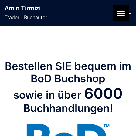
Zum
"Extreme Ziele erf
Amin Tirmizi
Inhalt
Suche
Men
extreme Method
Trader | Buchautor
springen
ums
STARTE JETZT
Bestellen SIE bequem im
BoD Buchshop
6000
sowie in über
Buchhandlungen!